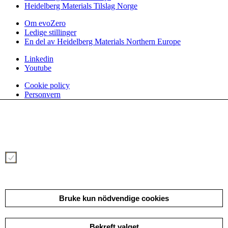
Heidelberg Materials Tilslag Norge
Om evoZero
Ledige stillinger
En del av Heidelberg Materials Northern Europe
Linkedin
Youtube
Cookie policy
Personvern
Vi bruker informasjonskapsler, såkalte cookies, for å gjøre din
brukeropplevelse på vår nettside bedre og mer effektiv. Vennligst velg hva
du samtykker til ved å klikke på knappene under. Mer informasjon om
cookies finner du i dette banneret og i vår
samtykke-erklæring.
Necessary
Mer/mindre informajon
Bruke kun nödvendige cookies
Bekreft valget